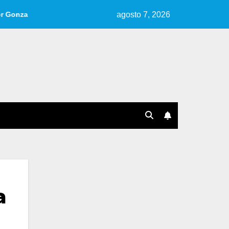
agosto 7, 2026
o Garlo.
Reseña de «Cuentos, Ideas, Fragmentos» | Por An
a