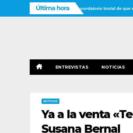
Saltar
Última hora
pensar que tienes tiempo: un recordatorio brutal de que el tiemp
al
contenido
ENTREVISTAS
NOTICIAS
NOTICIAS
Ya a la venta «T
Susana Bernal