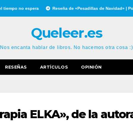
o no espera
Reseña de «Pesadillas de Navidad» | Por Gonzal
Queleer.es
Nos encanta hablar de libros. No hacemos otra cosa :)
RESEÑAS
ARTÍCULOS
OPINIÓN
erapia ELKA», de la autor