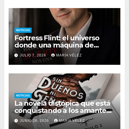
NOTICIAS
Fortress Flint: el universo
donde una máquina de
escribir, un silbido o un
JULIO 7, 2026
MARÍA VÉLEZ
recuerdo pueden cambiarlo
todo
NOTICIAS
La novela distópica que está
conquistando a los amantes
del romance y la ciencia
JUNIO 26, 2026
MARÍA VÉLEZ
ficción: así es Sin dueños ni