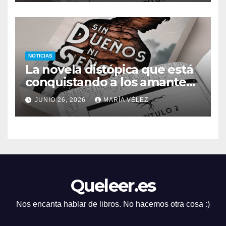
señores
NOTICIAS
La novela distópica que está
conquistando a los amantes
del romance y la ciencia
JUNIO 26, 2026
MARÍA VÉLEZ
ficción: así es Sin dueños ni
señores
Queleer.es
Nos encanta hablar de libros. No hacemos otra cosa :)