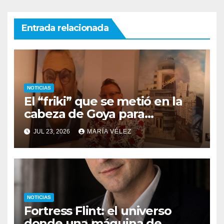
Entrada relacionada
NOTICIAS
El “friki” que se metió en la
cabeza de Goya para
descubrir qué esconden sus
JUL 23, 2026
MARÍA VÉLEZ
monstruos
NOTICIAS
Fortress Flint: el universo
donde una máquina de