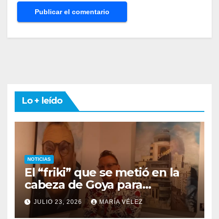
Lo + leído
NOTICIAS
El “friki” que se metió en la
cabeza de Goya para
descubrir qué esconden sus
JULIO 23, 2026
MARÍA VÉLEZ
monstruos