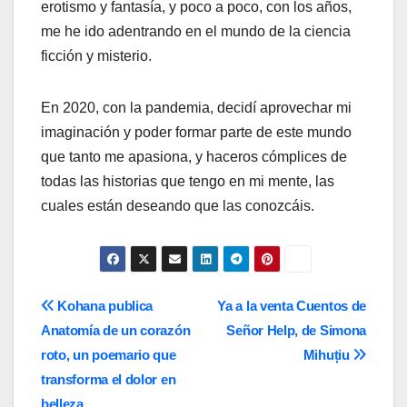
erotismo y fantasía, y poco a poco, con los años,
me he ido adentrando en el mundo de la ciencia
ficción y misterio.
En 2020, con la pandemia, decidí aprovechar mi
imaginación y poder formar parte de este mundo
que tanto me apasiona, y haceros cómplices de
todas las historias que tengo en mi mente, las
cuales están deseando que las conozcáis.
Navegación
Kohana publica
Ya a la venta Cuentos de
Anatomía de un corazón
Señor Help, de Simona
de
roto, un poemario que
Mihuțiu
entradas
transforma el dolor en
belleza