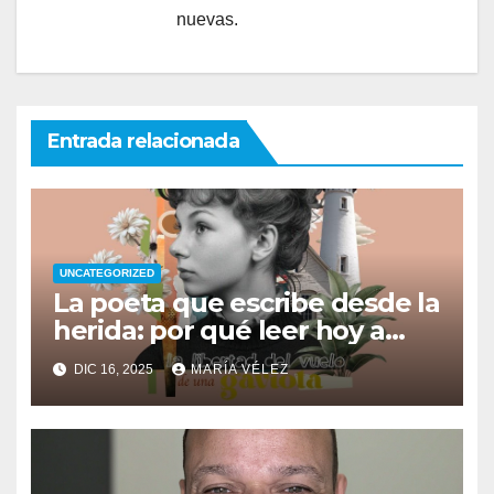
nuevas.
Entrada relacionada
UNCATEGORIZED
La poeta que escribe desde la
herida: por qué leer hoy a
Ana Vega y su Naturaleza
DIC 16, 2025
MARÍA VÉLEZ
interior