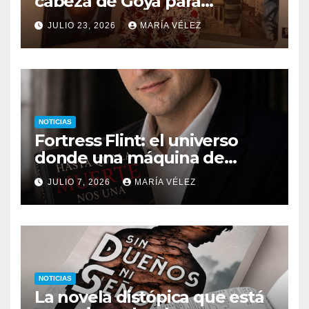
cabeza de Goya para
descubrir qué esconden sus
JULIO 23, 2026
MARÍA VÉLEZ
monstruos
NOTICIAS
Fortress Flint: el universo
donde una máquina de
escribir, un silbido o un
JULIO 7, 2026
MARÍA VÉLEZ
recuerdo pueden cambiarlo
todo
NOTICIAS
La novela distópica que está