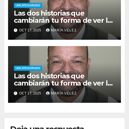
UNCATEGORIZED
Las dos historias que
cambiarán tu forma de ver la
vida: del pecado a la
OCT 17, 2025
MARÍA VÉLEZ
superación
UNCATEGORIZED
Las dos historias que
cambiarán tu forma de ver la
vida: del pecado a la
OCT 17, 2025
MARÍA VÉLEZ
superación
Deja una respuesta