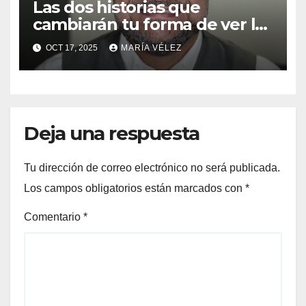
Las dos historias que
cambiarán tu forma de ver la
vida: del pecado a la
OCT 17, 2025
MARÍA VÉLEZ
superación
Deja una respuesta
Tu dirección de correo electrónico no será publicada.
Los campos obligatorios están marcados con
*
Comentario
*