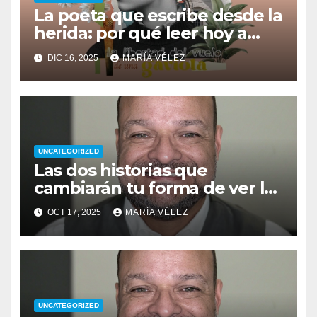
La poeta que escribe desde la
herida: por qué leer hoy a
Ana Vega y su Naturaleza
DIC 16, 2025
MARÍA VÉLEZ
interior
UNCATEGORIZED
Las dos historias que
cambiarán tu forma de ver la
vida: del pecado a la
OCT 17, 2025
MARÍA VÉLEZ
superación
UNCATEGORIZED