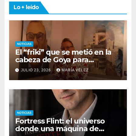
Lo + leído
NOTICIAS
El “friki” que se metió en la
cabeza de Goya para
descubrir qué esconden sus
JULIO 23, 2026
MARÍA VÉLEZ
monstruos
NOTICIAS
Fortress Flint: el universo
donde una máquina de