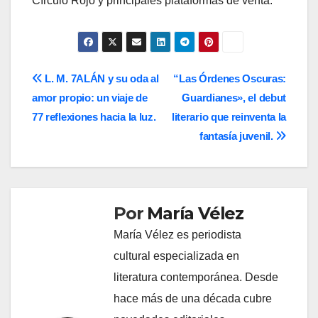
Círculo Rojo y principales plataformas de venta.
Navegación
L. M. 7ALÁN y su oda al
“Las Órdenes Oscuras:
amor propio: un viaje de
Guardianes», el debut
de
77 reflexiones hacia la luz.
literario que reinventa la
entradas
fantasía juvenil.
Por
María Vélez
María Vélez es periodista
cultural especializada en
literatura contemporánea. Desde
hace más de una década cubre