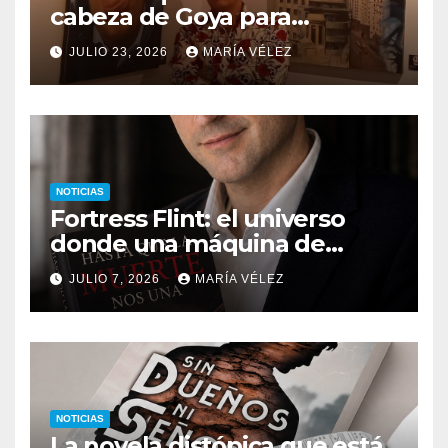
cabeza de Goya para
descubrir qué esconden sus
JULIO 23, 2026
MARÍA VÉLEZ
monstruos
NOTICIAS
Fortress Flint: el universo
donde una máquina de
escribir, un silbido o un
JULIO 7, 2026
MARÍA VÉLEZ
recuerdo pueden cambiarlo
todo
NOTICIAS
La novela distópica que está