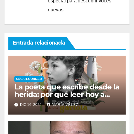
especial para descubrir voces
nuevas.
Entrada relacionada
UNCATEGORIZED
La poeta que escribe desde la
herida: por qué leer hoy a
Ana Vega y su Naturaleza
DIC 16, 2025
MARÍA VÉLEZ
interior