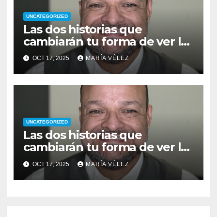
UNCATEGORIZED
Las dos historias que
cambiarán tu forma de ver la
vida: del pecado a la
OCT 17, 2025
MARÍA VÉLEZ
superación
UNCATEGORIZED
Las dos historias que
cambiarán tu forma de ver la
vida: del pecado a la
OCT 17, 2025
MARÍA VÉLEZ
superación