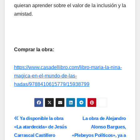
quieran aprender sobre el valor de la inclusión y la
amistad.
Comprar la obra:
https://www.casadellibro.com/libro-maria-la-nina-
magica-en-el-mundo-de-las-
hadas/9788410615779/15938799
Navegación
Ya disponible la obra
La obra de Alejandro
«La atardecida» de Jesús
Alonso Bargues,
de
Carrascal Castillero
«Plebeyos Políticos», ya a