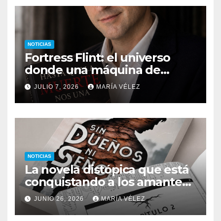
NOTICIAS
Fortress Flint: el universo
donde una máquina de
escribir, un silbido o un
JULIO 7, 2026
MARÍA VÉLEZ
recuerdo pueden cambiarlo
todo
NOTICIAS
La novela distópica que está
conquistando a los amantes
del romance y la ciencia
JUNIO 26, 2026
MARÍA VÉLEZ
ficción: así es Sin dueños ni
señores