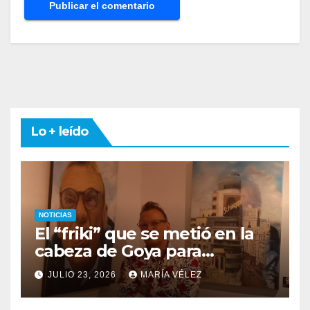
Lo + leído
NOTICIAS
El “friki” que se metió en la
cabeza de Goya para
descubrir qué esconden sus
JULIO 23, 2026
MARÍA VÉLEZ
monstruos