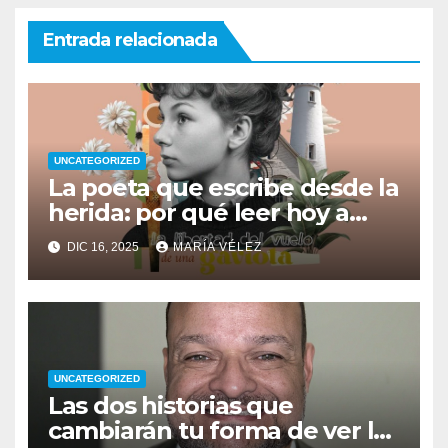
Entrada relacionada
UNCATEGORIZED
La poeta que escribe desde la
herida: por qué leer hoy a
Ana Vega y su Naturaleza
DIC 16, 2025
MARÍA VÉLEZ
interior
UNCATEGORIZED
Las dos historias que
cambiarán tu forma de ver la