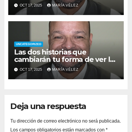
vida: del pecado a la
OCT 17, 2025
MARÍA VÉLEZ
superación
UNCATEGORIZED
Las dos historias que
cambiarán tu forma de ver la
vida: del pecado a la
OCT 17, 2025
MARÍA VÉLEZ
superación
Deja una respuesta
Tu dirección de correo electrónico no será publicada.
Los campos obligatorios están marcados con
*