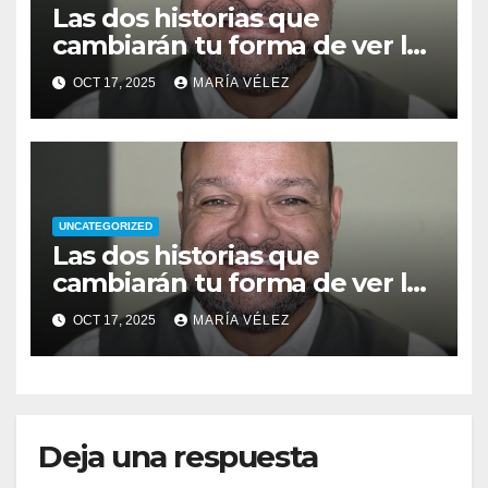
Las dos historias que
cambiarán tu forma de ver la
vida: del pecado a la
OCT 17, 2025
MARÍA VÉLEZ
superación
UNCATEGORIZED
Las dos historias que
cambiarán tu forma de ver la
vida: del pecado a la
OCT 17, 2025
MARÍA VÉLEZ
superación
Deja una respuesta