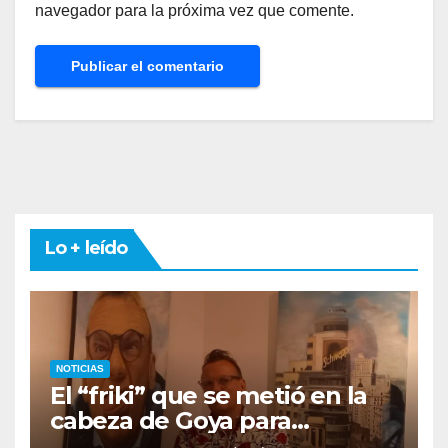
navegador para la próxima vez que comente.
Lo + leído
NOTICIAS
El “friki” que se metió en la
cabeza de Goya para
descubrir qué esconden sus