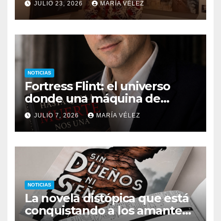
JULIO 23, 2026
MARÍA VÉLEZ
monstruos
NOTICIAS
Fortress Flint: el universo
donde una máquina de
escribir, un silbido o un
JULIO 7, 2026
MARÍA VÉLEZ
recuerdo pueden cambiarlo
todo
NOTICIAS
La novela distópica que está
conquistando a los amantes