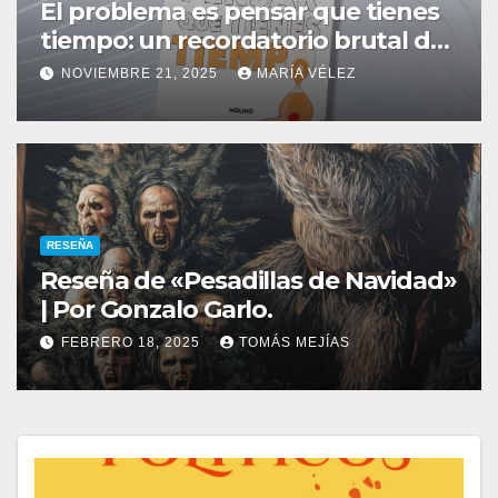
El problema es pensar que tienes
tiempo: un recordatorio brutal de
que el tiempo no espera
NOVIEMBRE 21, 2025
MARÍA VÉLEZ
RESEÑA
Reseña de «Pesadillas de Navidad»
| Por Gonzalo Garlo.
FEBRERO 18, 2025
TOMÁS MEJÍAS