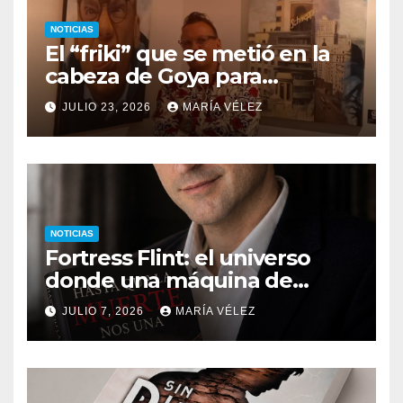
NOTICIAS
El “friki” que se metió en la
cabeza de Goya para
descubrir qué esconden sus
JULIO 23, 2026
MARÍA VÉLEZ
monstruos
NOTICIAS
Fortress Flint: el universo
donde una máquina de
escribir, un silbido o un
JULIO 7, 2026
MARÍA VÉLEZ
recuerdo pueden cambiarlo
todo