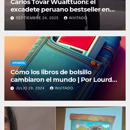
Carlos Tovar Wualttuoni: el
excadete peruano bestseller en
Amazon
SEPTIEMBRE 24, 2025
INVITADO
OPINIÓN
Cómo los libros de bolsillo
cambiaron el mundo | Por Lourdes
Justo Adán
JULIO 29, 2024
INVITADO