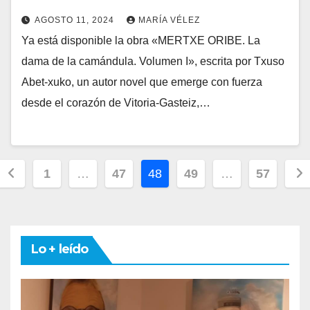
AGOSTO 11, 2024
MARÍA VÉLEZ
Ya está disponible la obra «MERTXE ORIBE. La
dama de la camándula. Volumen I», escrita por Txuso
Abet-xuko, un autor novel que emerge con fuerza
desde el corazón de Vitoria-Gasteiz,…
Paginación
1
…
47
48
49
…
57
de
entradas
Lo + leído