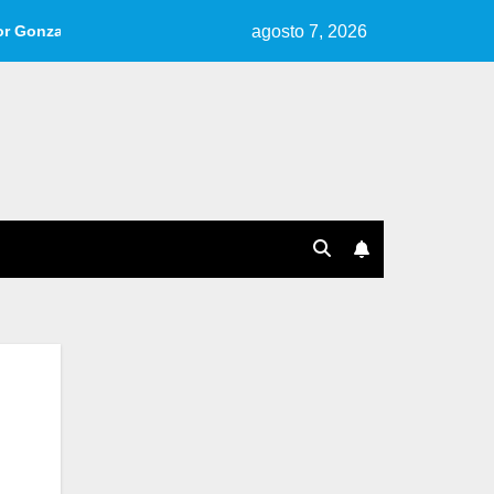
agosto 7, 2026
arlo.
Reseña de «Cuentos, Ideas, Fragmentos» | Por Ana Pé