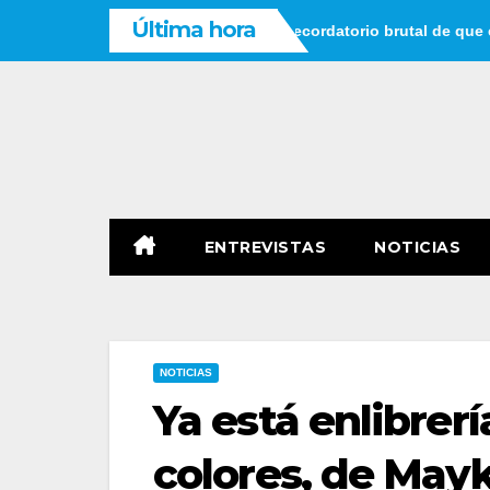
Saltar
Última hora
sar que tienes tiempo: un recordatorio brutal de que el tiempo n
al
contenido
ENTREVISTAS
NOTICIAS
NOTICIAS
Ya está enlibrerí
colores, de May