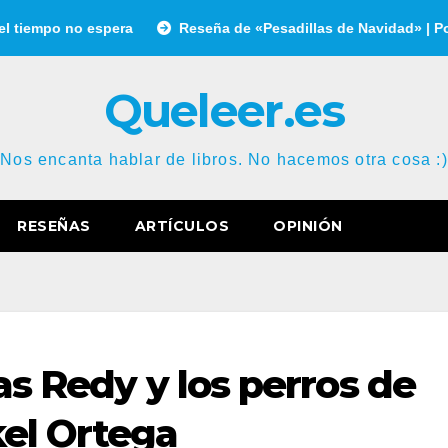
o espera
Reseña de «Pesadillas de Navidad» | Por Gonzalo G
Queleer.es
Nos encanta hablar de libros. No hacemos otra cosa :)
RESEÑAS
ARTÍCULOS
OPINIÓN
as Redy y los perros de
kel Ortega