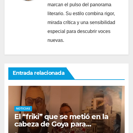
marcan el pulso del panorama
literario. Su estilo combina rigor,
mirada crítica y una sensibilidad
especial para descubrir voces
nuevas.
Entrada relacionada
NOTICIAS
El “friki” que se metió en la
cabeza de Goya para
descubrir qué esconden sus