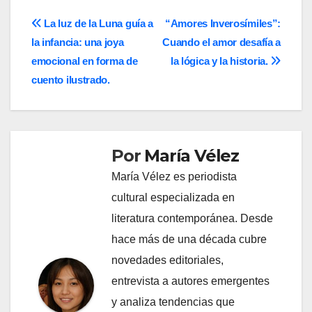
Navegación
La luz de la Luna guía a
“Amores Inverosímiles”:
la infancia: una joya
Cuando el amor desafía a
de
emocional en forma de
la lógica y la historia.
entradas
cuento ilustrado.
Por
María Vélez
María Vélez es periodista
cultural especializada en
literatura contemporánea. Desde
hace más de una década cubre
novedades editoriales,
entrevista a autores emergentes
y analiza tendencias que