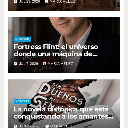
JUL 23, 2026
MARÍA VÉLEZ
monstruos
NOTICIAS
Fortress Flint: el universo
donde una máquina de
escribir, un silbido o un
JUL 7, 2026
MARÍA VÉLEZ
recuerdo pueden cambiarlo
todo
NOTICIAS
La novela distópica que está
conquistando a los amantes
del romance y la ciencia
JUN 26, 2026
MARÍA VÉLEZ