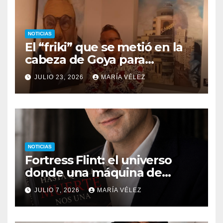
NOTICIAS
El “friki” que se metió en la
cabeza de Goya para
descubrir qué esconden sus
JULIO 23, 2026
MARÍA VÉLEZ
monstruos
NOTICIAS
Fortress Flint: el universo
donde una máquina de
escribir, un silbido o un
JULIO 7, 2026
MARÍA VÉLEZ
recuerdo pueden cambiarlo
todo