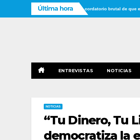
Saltar
Última hora
ar que tienes tiempo: un recordatorio brutal de que el tiempo no
al
contenido
ENTREVISTAS
NOTICIAS
NOTICIAS
“Tu Dinero, Tu L
democratiza la 