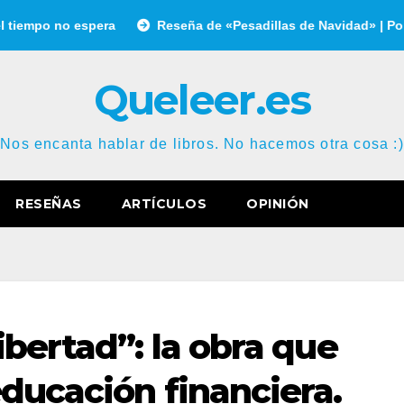
 espera
Reseña de «Pesadillas de Navidad» | Por Gonzalo Ga
Queleer.es
Nos encanta hablar de libros. No hacemos otra cosa :)
RESEÑAS
ARTÍCULOS
OPINIÓN
ibertad”: la obra que
educación financiera.