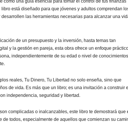
e como una guía esencial para tomar el control de tus finanzas
 libro está diseñado para que jóvenes y adultos comprendan lo
 desarrollen las herramientas necesarias para alcanzar una vid
ficación de un presupuesto y la inversión, hasta temas tan
ital y la gestión en pareja, esta obra ofrece un enfoque práctic
ersona, independientemente de su edad o
nivel de conocimiento
te.
mplos reales,
Tu Dinero, Tu Libertad
no solo enseña, sino que
años de vida. Es más que un libro; es una
invitación a construir e
con independencia, seguridad y libertad.
son complicadas o inalcanzables, este libro te demostrará que 
e de todos, especialmente de aquellos que comienzan su cami