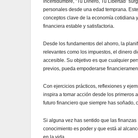
incertidumbre,
“
Tu Dinero, Tu Libertad
”
surg
personales desde una edad
temprana. Este
conceptos clave de la economía cotidiana y
financiera estable y satisfactoria.
Desde los fundamentos del ahorro, la
plani
relevantes como los impuestos, el dinero dig
accesible. Su objetivo es que cualquier p
previos, pueda empoderarse financieramen
Con ejercicios prácticos, reflexiones y eje
inspira a tomar acción desde los primeros 
futuro financiero que siempre has soñado, 
Si alguna vez has sentido que las finanzas 
conocimiento es poder y que está al al
canc
en la vida.