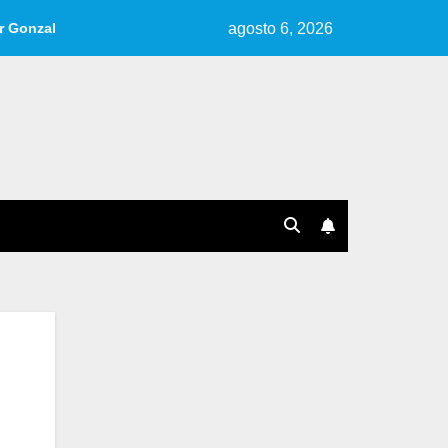
agosto 6, 2026
rlo.
Reseña de «Cuentos, Ideas, Fragmentos» | Por Ana Pé