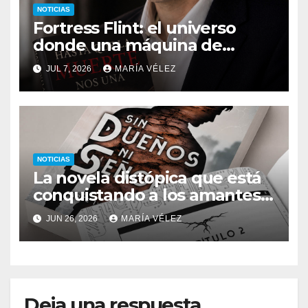
NOTICIAS
Fortress Flint: el universo
donde una máquina de
escribir, un silbido o un
JUL 7, 2026
MARÍA VÉLEZ
recuerdo pueden cambiarlo
todo
NOTICIAS
La novela distópica que está
conquistando a los amantes
del romance y la ciencia
JUN 26, 2026
MARÍA VÉLEZ
ficción: así es Sin dueños ni
señores
Deja una respuesta