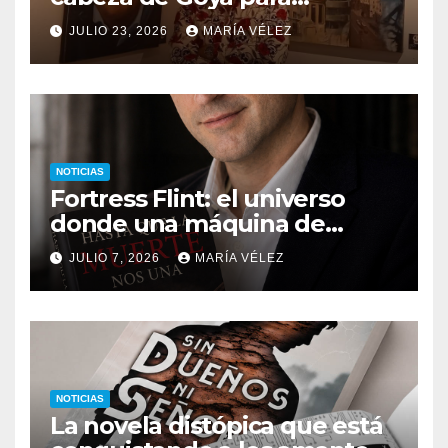
descubrir qué esconden sus
JULIO 23, 2026
MARÍA VÉLEZ
monstruos
NOTICIAS
Fortress Flint: el universo
donde una máquina de
escribir, un silbido o un
JULIO 7, 2026
MARÍA VÉLEZ
recuerdo pueden cambiarlo
todo
NOTICIAS
La novela distópica que está