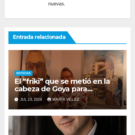
nuevas.
Entrada relacionada
NOTICIAS
El “friki” que se metió en la
cabeza de Goya para
descubrir qué esconden sus
JUL 23, 2026
MARÍA VÉLEZ
monstruos