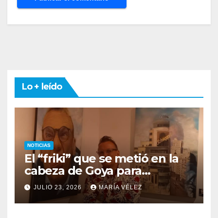
Lo + leído
NOTICIAS
El “friki” que se metió en la
cabeza de Goya para
descubrir qué esconden sus
JULIO 23, 2026
MARÍA VÉLEZ
monstruos