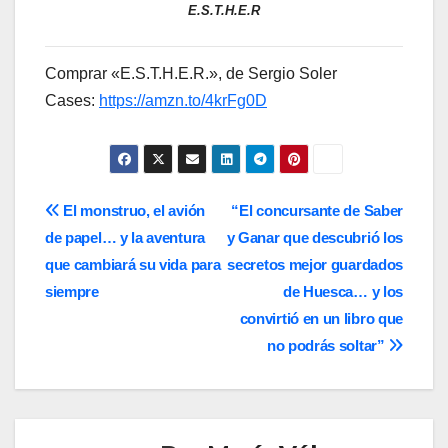
E.S.T.H.E.R
Comprar «E.S.T.H.E.R.», de Sergio Soler
Cases:
https://amzn.to/4krFg0D
Navegación
El monstruo, el avión
“El concursante de Saber
de papel… y la aventura
y Ganar que descubrió los
de
que cambiará su vida para
secretos mejor guardados
entradas
siempre
de Huesca… y los
convirtió en un libro que
no podrás soltar”