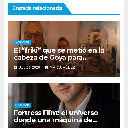
Entrada relacionada
NOTICIAS
El “friki” que se metió en la
cabeza de Goya para
descubrir qué esconden sus
JUL 23, 2026
MARÍA VÉLEZ
monstruos
NOTICIAS
Fortress Flint: el universo
donde una máquina de
escribir, un silbido o un