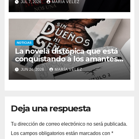
JUL 7, 2026
MARÍA VÉLEZ
recuerdo pueden cambiarlo
todo
NOTICIAS
La novela distópica que está
conquistando a los amantes
del romance y la ciencia
JUN 26, 2026
MARÍA VÉLEZ
ficción: así es Sin dueños ni
señores
Deja una respuesta
Tu dirección de correo electrónico no será publicada.
Los campos obligatorios están marcados con
*