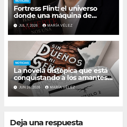
NOTICIAS
Fortress Flint: el universo
donde una máquina de
escribir, un silbido o un
JUL 7, 2026
MARÍA VÉLEZ
recuerdo pueden cambiarlo
todo
NOTICIAS
La novela distópica que está
conquistando a los amantes
del romance y la ciencia
JUN 26, 2026
MARÍA VÉLEZ
ficción: así es Sin dueños ni
señores
Deja una respuesta