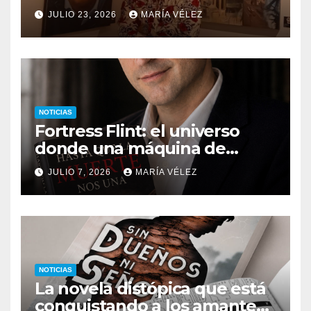
descubrir qué esconden sus
JULIO 23, 2026
MARÍA VÉLEZ
monstruos
NOTICIAS
Fortress Flint: el universo
donde una máquina de
escribir, un silbido o un
JULIO 7, 2026
MARÍA VÉLEZ
recuerdo pueden cambiarlo
todo
NOTICIAS
La novela distópica que está
conquistando a los amantes