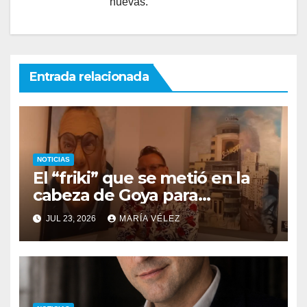
nuevas.
Entrada relacionada
NOTICIAS
El “friki” que se metió en la
cabeza de Goya para
descubrir qué esconden sus
JUL 23, 2026
MARÍA VÉLEZ
monstruos