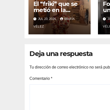
El “friki” que se
Fo
metió en la
un
cabeza de Goya
un
JUL 23, 2026
MARÍA
JU
para descubrir
es
qué esconden
VÉLEZ
o 
VÉL
sus monstruos
p
ca
Deja una respuesta
Tu dirección de correo electrónico no será pub
Comentario
*