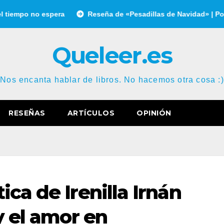
 espera
Reseña de «Pesadillas de Navidad» | Por Gonzalo Ga
Queleer.es
Nos encanta hablar de libros. No hacemos otra cosa :)
RESEÑAS
ARTÍCULOS
OPINIÓN
ca de Irenilla Irnán
y el amor en