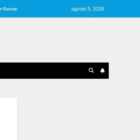
agosto 5, 2026
rlo.
Reseña de «Cuentos, Ideas, Fragmentos» | Por Ana Pé