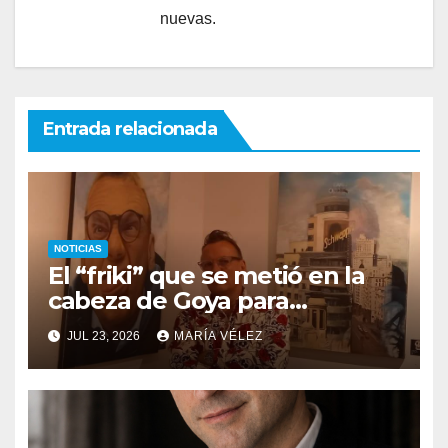
nuevas.
Entrada relacionada
NOTICIAS
El “friki” que se metió en la
cabeza de Goya para
descubrir qué esconden sus
JUL 23, 2026
MARÍA VÉLEZ
monstruos