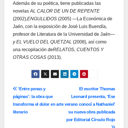
Además de su poética, tiene publicadas las
novelas
AL CALOR DE UN DE REPENTE
(2002),
ENGULLIDOS
(2005) —La Económica de
Jaén, con la exposición de José Luis Buendía,
profesor de Literatura de la Universidad de Jaén—
y
EL VUELO DEL QUETZAL
(2008), así como
una recopilación de
RELATOS, CUENTOS Y
OTRAS COSAS
(2013).
Navegación
‘Entre penas y
El escritor Thomas
páginas’: la obra que
Leonard presenta, ‘Ese
de
transforma el dolor en arte
verano conocí a Nathaniel’
entradas
literario
su nueva obra publicada
por Editorial Círculo Rojo