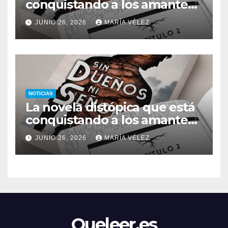
conquistando a los amantes
del romance y la ciencia
JUNIO 26, 2026
MARÍA VÉLEZ
ficción: así es Sin dueños ni
señores
NOTICIAS
La novela distópica que está
conquistando a los amantes
del romance y la ciencia
JUNIO 26, 2026
MARÍA VÉLEZ
ficción: así es Sin dueños ni
señores
Queleer.es