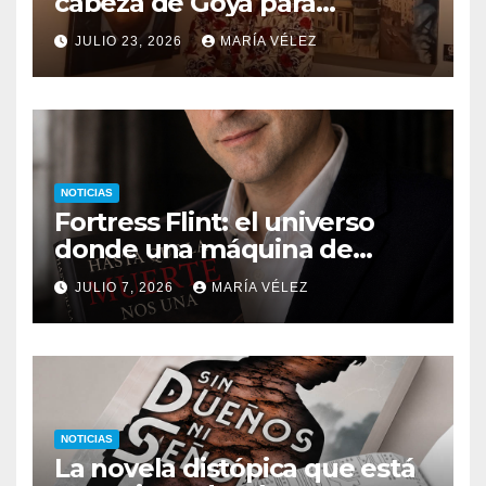
cabeza de Goya para
descubrir qué esconden sus
JULIO 23, 2026
MARÍA VÉLEZ
monstruos
NOTICIAS
Fortress Flint: el universo
donde una máquina de
escribir, un silbido o un
JULIO 7, 2026
MARÍA VÉLEZ
recuerdo pueden cambiarlo
todo
NOTICIAS
La novela distópica que está