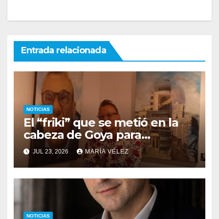
Entrada relacionada
NOTICIAS
El “friki” que se metió en la
cabeza de Goya para
descubrir qué esconden sus
JUL 23, 2026
MARÍA VÉLEZ
monstruos
NOTICIAS