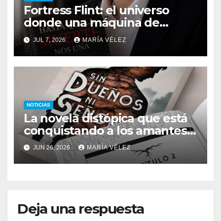
Fortress Flint: el universo
donde una máquina de
escribir, un silbido o un
JUL 7, 2026
MARÍA VÉLEZ
recuerdo pueden cambiarlo
todo
NOTICIAS
La novela distópica que está
conquistando a los amantes
del romance y la ciencia
JUN 26, 2026
MARÍA VÉLEZ
ficción: así es Sin dueños ni
señores
Deja una respuesta