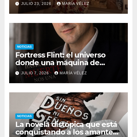
descubrir qué esconden sus
JULIO 23, 2026
MARÍA VÉLEZ
monstruos
NOTICIAS
Fortress Flint: el universo
donde una máquina de
escribir, un silbido o un
JULIO 7, 2026
MARÍA VÉLEZ
recuerdo pueden cambiarlo
todo
NOTICIAS
La novela distópica que está
conquistando a los amantes