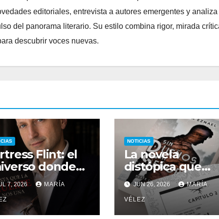
edades editoriales, entrevista a autores emergentes y analiza
o del panorama literario. Su estilo combina rigor, mirada crític
para descubrir voces nuevas.
ICIAS
NOTICIAS
rtress Flint: el
La novela
iverso donde
distópica que
a máquina de
está
L 7, 2026
MARÍA
JUN 26, 2026
MARÍA
cribir, un silbido
conquistando a
un recuerdo
EZ
los amantes del
VÉLEZ
ueden
romance y la