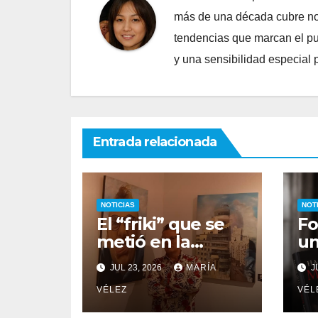
más de una década cubre nov
tendencias que marcan el puls
y una sensibilidad especial 
Entrada relacionada
NOTICIAS
NOT
El “friki” que se
Fo
metió en la
un
cabeza de Goya
un
JUL 23, 2026
MARÍA
JU
para descubrir
es
qué esconden
VÉLEZ
o 
VÉL
sus monstruos
p