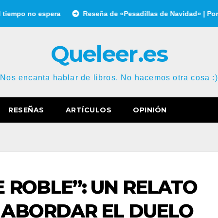
o no espera
Reseña de «Pesadillas de Navidad» | Por Gonzal
Queleer.es
Nos encanta hablar de libros. No hacemos otra cosa :)
RESEÑAS
ARTÍCULOS
OPINIÓN
E ROBLE”: UN RELATO
 ABORDAR EL DUELO