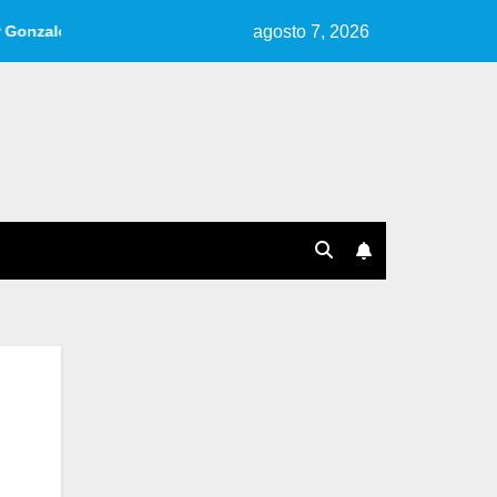
agosto 7, 2026
o Garlo.
Reseña de «Cuentos, Ideas, Fragmentos» | Por Ana