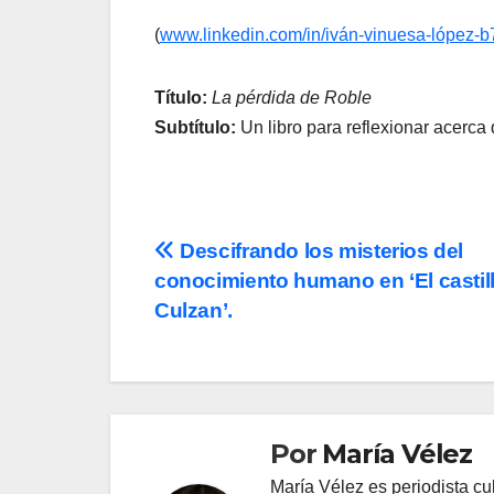
(
www.linkedin.com/in/iván-vinuesa-lópez-
Título:
La pérdida de Roble
Subtítulo:
Un libro para reflexionar acerca 
Navegación
Descifrando los misterios del
conocimiento humano en ‘El castil
de
Culzan’.
entradas
Por
María Vélez
María Vélez es periodista cu