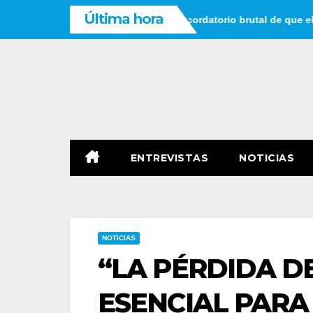
Saltar
Última hora
pensar que tienes tiempo: un recordatorio brutal de que el tiemp
al
contenido
ENTREVISTAS
NOTICIAS
NOTICIAS
“LA PÉRDIDA D
ESENCIAL PARA