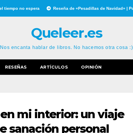
espera
Reseña de «Pesadillas de Navidad» | Por Gonzalo Gar
Queleer.es
Nos encanta hablar de libros. No hacemos otra cosa :)
RESEÑAS
ARTÍCULOS
OPINIÓN
en mi interior: un viaje
e sanación personal