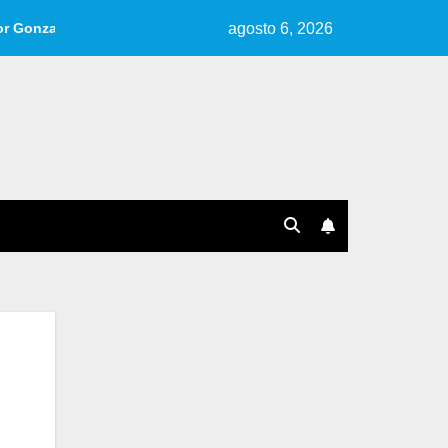
agosto 6, 2026
lo.
Reseña de «Cuentos, Ideas, Fragmentos» | Por Ana Pére