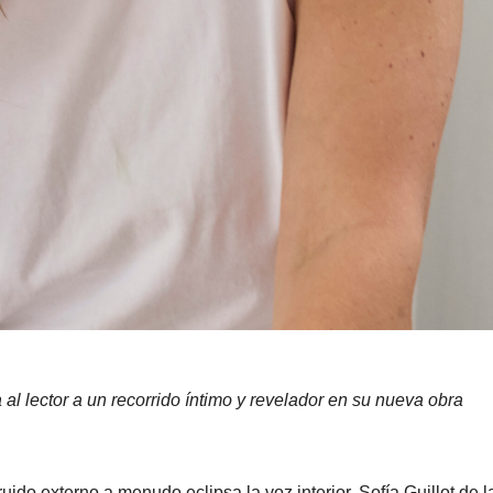
a al lector a un recorrido íntimo y revelador en su nueva obra
ido externo a menudo eclipsa la voz interior, Sofía Guillot de l