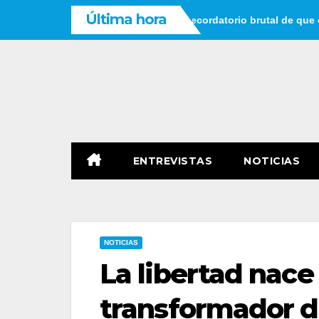
Saltar
Última hora
r que tienes tiempo: un recordatorio brutal de que el tiempo no 
al
contenido
ENTREVISTAS
NOTICIAS
NOTICIAS
La libertad nace 
transformador d