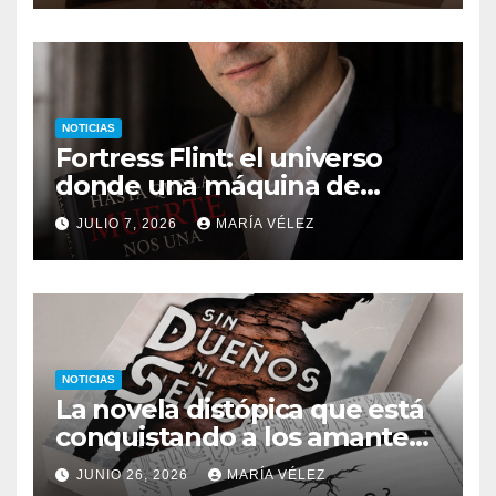
NOTICIAS
Fortress Flint: el universo
donde una máquina de
escribir, un silbido o un
JULIO 7, 2026
MARÍA VÉLEZ
recuerdo pueden cambiarlo
todo
NOTICIAS
La novela distópica que está
conquistando a los amantes
del romance y la ciencia
JUNIO 26, 2026
MARÍA VÉLEZ
ficción: así es Sin dueños ni