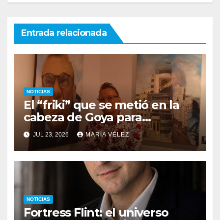
Entrada relacionada
NOTICIAS
El “friki” que se metió en la
cabeza de Goya para
descubrir qué esconden sus
JUL 23, 2026
MARÍA VÉLEZ
monstruos
NOTICIAS
Fortress Flint: el universo