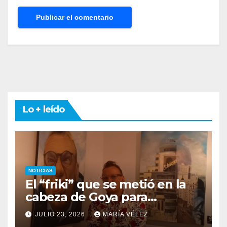
Lo + leído
NOTICIAS
El “friki” que se metió en la
cabeza de Goya para
descubrir qué esconden sus
JULIO 23, 2026
MARÍA VÉLEZ
monstruos