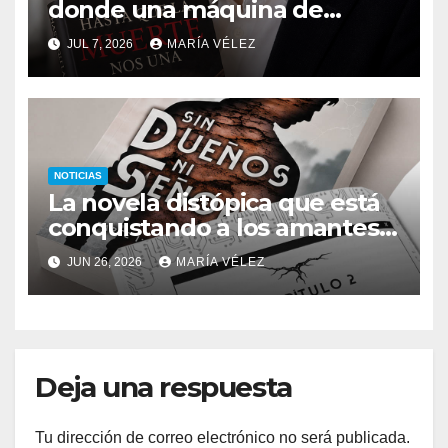
donde una máquina de
escribir, un silbido o un
JUL 7, 2026
MARÍA VÉLEZ
recuerdo pueden cambiarlo
todo
NOTICIAS
La novela distópica que está
conquistando a los amantes
del romance y la ciencia
JUN 26, 2026
MARÍA VÉLEZ
ficción: así es Sin dueños ni
señores
Deja una respuesta
Tu dirección de correo electrónico no será publicada.