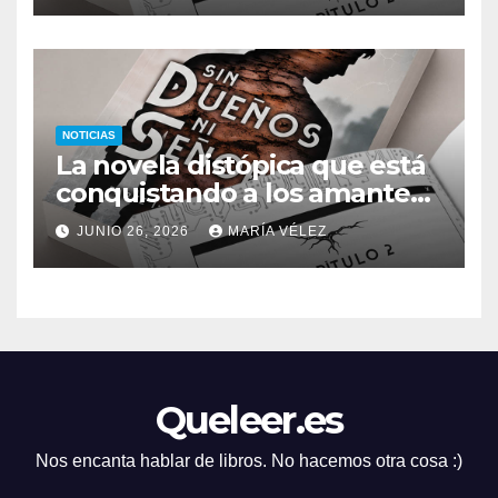
señores
NOTICIAS
La novela distópica que está
conquistando a los amantes
del romance y la ciencia
JUNIO 26, 2026
MARÍA VÉLEZ
ficción: así es Sin dueños ni
señores
Queleer.es
Nos encanta hablar de libros. No hacemos otra cosa :)