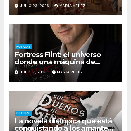
descubrir qué esconden sus
JULIO 23, 2026
MARÍA VÉLEZ
monstruos
NOTICIAS
Fortress Flint: el universo
donde una máquina de
escribir, un silbido o un
JULIO 7, 2026
MARÍA VÉLEZ
recuerdo pueden cambiarlo
todo
NOTICIAS
La novela distópica que está
conquistando a los amantes