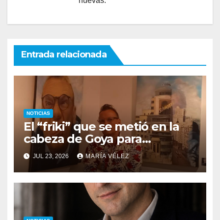
nuevas.
Entrada relacionada
NOTICIAS
El “friki” que se metió en la
cabeza de Goya para
descubrir qué esconden sus
JUL 23, 2026
MARÍA VÉLEZ
monstruos