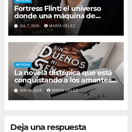
NOTICIAS
Fortress Flint: el universo
donde una máquina de
escribir, un silbido o un
JUL 7, 2026
MARÍA VÉLEZ
recuerdo pueden cambiarlo
todo
NOTICIAS
La novela distópica que está
conquistando a los amantes
del romance y la ciencia
JUN 26, 2026
MARÍA VÉLEZ
ficción: así es Sin dueños ni
señores
Deja una respuesta