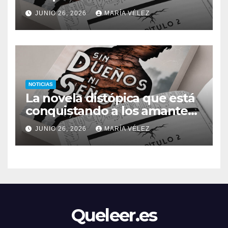
del romance y la ciencia
JUNIO 26, 2026
MARÍA VÉLEZ
ficción: así es Sin dueños ni
señores
NOTICIAS
La novela distópica que está
conquistando a los amantes
del romance y la ciencia
JUNIO 26, 2026
MARÍA VÉLEZ
ficción: así es Sin dueños ni
señores
Queleer.es