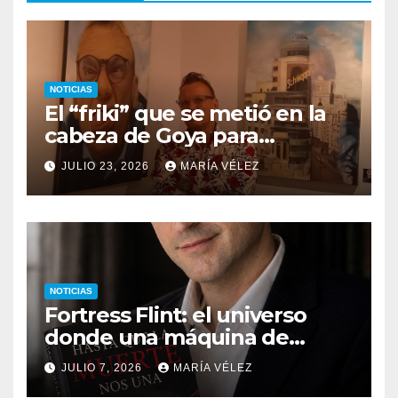
NOTICIAS
El “friki” que se metió en la
cabeza de Goya para
descubrir qué esconden sus
JULIO 23, 2026
MARÍA VÉLEZ
monstruos
NOTICIAS
Fortress Flint: el universo
donde una máquina de
escribir, un silbido o un
JULIO 7, 2026
MARÍA VÉLEZ
recuerdo pueden cambiarlo