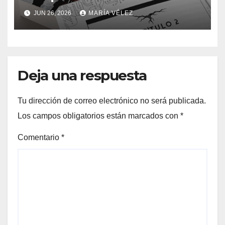
del romance y la ciencia
JUN 26, 2026
MARÍA VÉLEZ
ficción: así es Sin dueños ni
señores
Deja una respuesta
Tu dirección de correo electrónico no será publicada.
Los campos obligatorios están marcados con
*
Comentario
*