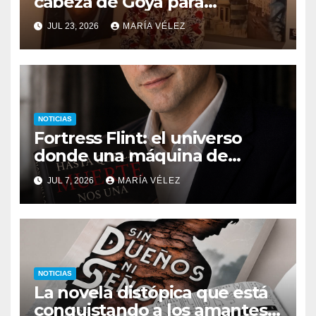
cabeza de Goya para
descubrir qué esconden sus
JUL 23, 2026
MARÍA VÉLEZ
monstruos
NOTICIAS
Fortress Flint: el universo
donde una máquina de
escribir, un silbido o un
JUL 7, 2026
MARÍA VÉLEZ
recuerdo pueden cambiarlo
todo
NOTICIAS
La novela distópica que está
conquistando a los amantes