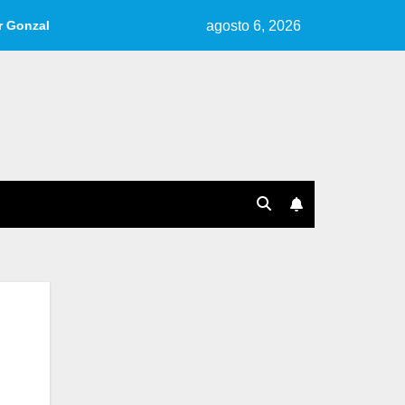
agosto 6, 2026
rlo.
Reseña de «Cuentos, Ideas, Fragmentos» | Por Ana Pér