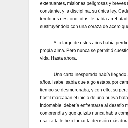
extenuantes, misiones peligrosas y breves
constante, y la disciplina, su única ley. Ca
territorios desconocidos, le había arrebata
sustituyéndola con una coraza de acero que
A lo largo de estos años había perdido a
propia alma. Pero nunca se permitió cuestion
vida. Hasta ahora.
Una carta inesperada había llegado a su 
años. Isabel sabía que algo estaba por camb
tiempo se desmoronaba, y con ello, su perc
hostil marcaban el inicio de una nueva bata
indomable, debería enfrentarse al desafío m
comprendía y que quizás nunca había compre
esa carta le hizo tomar la decisión más dura