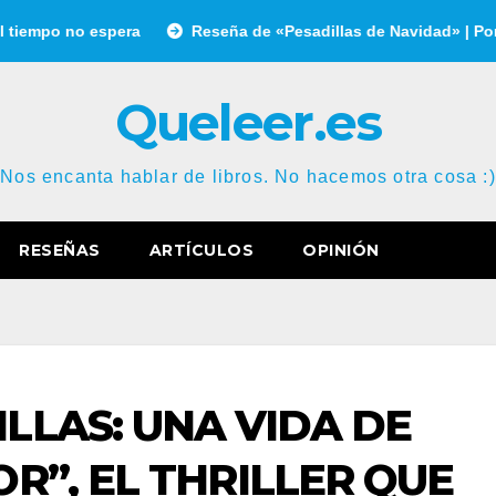
 espera
Reseña de «Pesadillas de Navidad» | Por Gonzalo Ga
Queleer.es
Nos encanta hablar de libros. No hacemos otra cosa :)
RESEÑAS
ARTÍCULOS
OPINIÓN
LLAS: UNA VIDA DE
OR”, EL THRILLER QUE