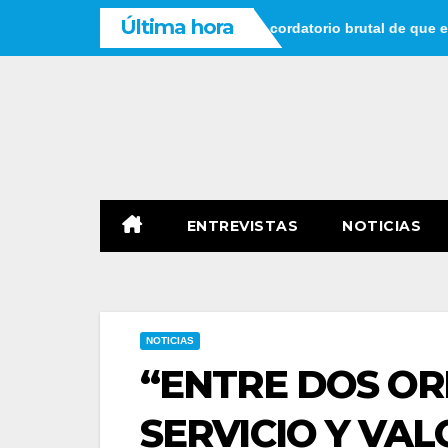
Saltar
Última hora
ar que tienes tiempo: un recordatorio brutal de que el tiempo no
al
contenido
ENTREVISTAS
NOTICIAS
NOTICIAS
“ENTRE DOS ORI
SERVICIO Y VAL