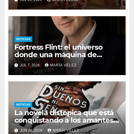
monstruos
NOTICIAS
Fortress Flint: el universo
donde una máquina de
escribir, un silbido o un
JUL 7, 2026
MARÍA VÉLEZ
recuerdo pueden cambiarlo
todo
NOTICIAS
La novela distópica que está
conquistando a los amantes
del romance y la ciencia
JUN 26, 2026
MARÍA VÉLEZ