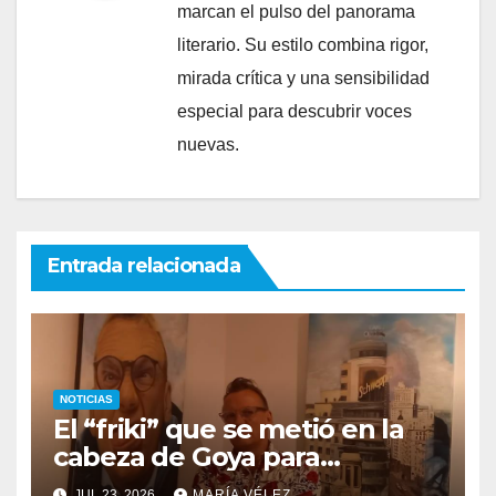
marcan el pulso del panorama
literario. Su estilo combina rigor,
mirada crítica y una sensibilidad
especial para descubrir voces
nuevas.
Entrada relacionada
NOTICIAS
El “friki” que se metió en la
cabeza de Goya para
descubrir qué esconden sus
JUL 23, 2026
MARÍA VÉLEZ