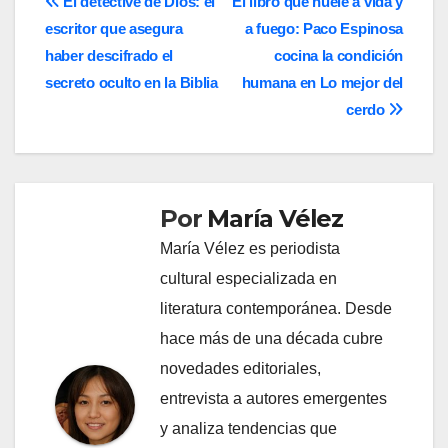
Navegación
El detective de Dios: el
El libro que huele a vida y
escritor que asegura
a fuego: Paco Espinosa
de
haber descifrado el
cocina la condición
entradas
secreto oculto en la Biblia
humana en Lo mejor del
cerdo
Por
María Vélez
María Vélez es periodista
cultural especializada en
literatura contemporánea. Desde
hace más de una década cubre
novedades editoriales,
entrevista a autores emergentes
y analiza tendencias que