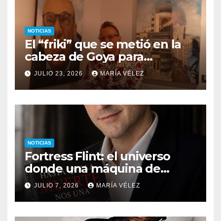
NOTICIAS
El “friki” que se metió en la
cabeza de Goya para
descubrir qué esconden sus
JULIO 23, 2026
MARÍA VÉLEZ
monstruos
NOTICIAS
Fortress Flint: el universo
donde una máquina de
escribir, un silbido o un
JULIO 7, 2026
MARÍA VÉLEZ
recuerdo pueden cambiarlo
todo