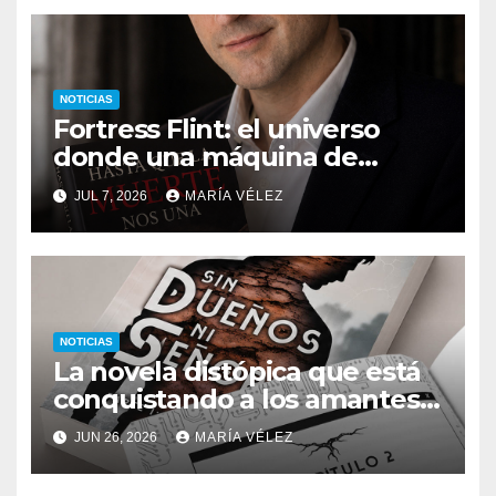
NOTICIAS
Fortress Flint: el universo
donde una máquina de
escribir, un silbido o un
JUL 7, 2026
MARÍA VÉLEZ
recuerdo pueden cambiarlo
todo
NOTICIAS
La novela distópica que está
conquistando a los amantes
del romance y la ciencia
JUN 26, 2026
MARÍA VÉLEZ
ficción: así es Sin dueños ni
señores