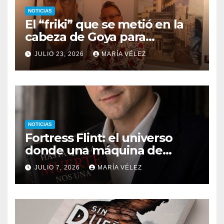
NOTICIAS
El “friki” que se metió en la
cabeza de Goya para
descubrir qué esconden sus
JULIO 23, 2026
MARÍA VÉLEZ
monstruos
NOTICIAS
Fortress Flint: el universo
donde una máquina de
escribir, un silbido o un
JULIO 7, 2026
MARÍA VÉLEZ
recuerdo pueden cambiarlo
todo