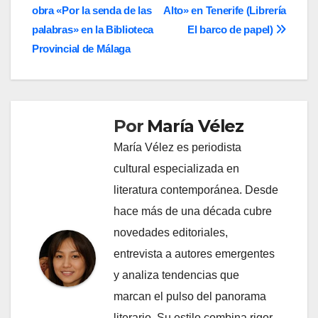
de
obra «Por la senda de las
Alto» en Tenerife (Librería
entradas
palabras» en la Biblioteca
El barco de papel)
Provincial de Málaga
Por
María Vélez
María Vélez es periodista
cultural especializada en
literatura contemporánea. Desde
hace más de una década cubre
novedades editoriales,
entrevista a autores emergentes
y analiza tendencias que
marcan el pulso del panorama
literario. Su estilo combina rigor,