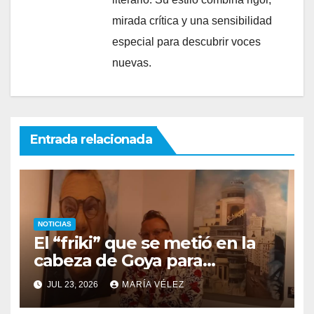
mirada crítica y una sensibilidad
especial para descubrir voces
nuevas.
Entrada relacionada
NOTICIAS
El “friki” que se metió en la
cabeza de Goya para
descubrir qué esconden sus
JUL 23, 2026
MARÍA VÉLEZ
monstruos