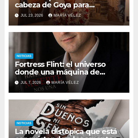
cabeza de Goya para
descubrir qué esconden sus
JUL 23, 2026
MARÍA VÉLEZ
monstruos
NOTICIAS
Fortress Flint: el universo
donde una máquina de
escribir, un silbido o un
JUL 7, 2026
MARÍA VÉLEZ
recuerdo pueden cambiarlo
todo
NOTICIAS
La novela distópica que está