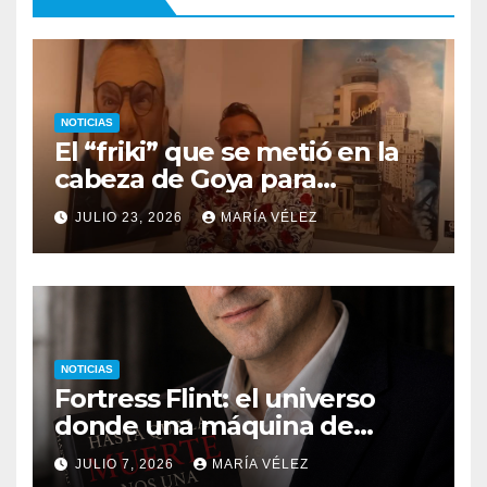
NOTICIAS
El “friki” que se metió en la
cabeza de Goya para
descubrir qué esconden sus
JULIO 23, 2026
MARÍA VÉLEZ
monstruos
NOTICIAS
Fortress Flint: el universo
donde una máquina de
escribir, un silbido o un
JULIO 7, 2026
MARÍA VÉLEZ
recuerdo pueden cambiarlo