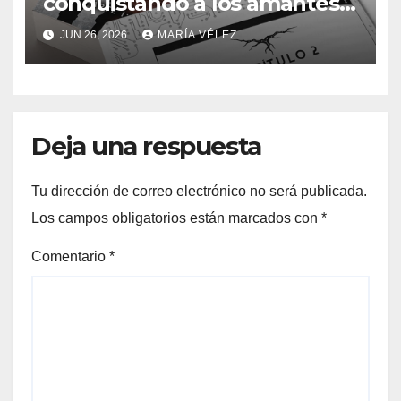
conquistando a los amantes
del romance y la ciencia
JUN 26, 2026
MARÍA VÉLEZ
ficción: así es Sin dueños ni
señores
Deja una respuesta
Tu dirección de correo electrónico no será publicada.
Los campos obligatorios están marcados con
*
Comentario
*