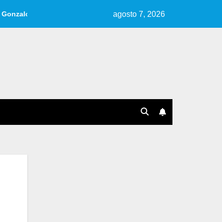
agosto 7, 2026
lo.
Reseña de «Cuentos, Ideas, Fragmentos» | Por Ana Pér