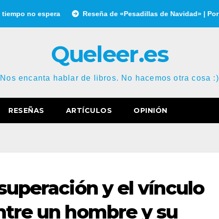
espera
Reseña de «Pesadillas de Navidad» | Por Gonzalo Gar
Queleer.es
Nos encanta hablar de libros. No hacemos otra cosa :)
RESEÑAS
ARTÍCULOS
OPINIÓN
 superación y el vínculo
ntre un hombre y su