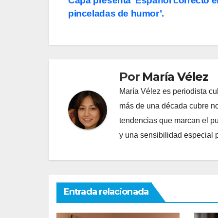
Capa presenta ‘Español correcto e
de
pinceladas de humor’.
entradas
Por
María Vélez
María Vélez es periodista cu
más de una década cubre nov
tendencias que marcan el puls
y una sensibilidad especial 
Entrada relacionada