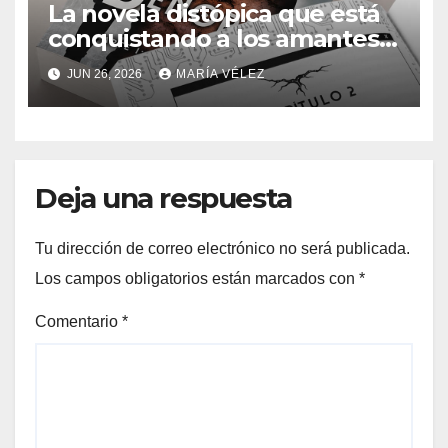
La novela distópica que está
conquistando a los amantes
del romance y la ciencia
JUN 26, 2026
MARÍA VÉLEZ
ficción: así es Sin dueños ni
señores
Deja una respuesta
Tu dirección de correo electrónico no será publicada.
Los campos obligatorios están marcados con
*
Comentario
*