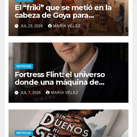
El “friki” que se metió en la
cabeza de Goya para
descubrir qué esconden sus
JUL 23, 2026
MARÍA VÉLEZ
monstruos
NOTICIAS
Fortress Flint: el universo
donde una máquina de
escribir, un silbido o un
JUL 7, 2026
MARÍA VÉLEZ
recuerdo pueden cambiarlo
todo
NOTICIAS