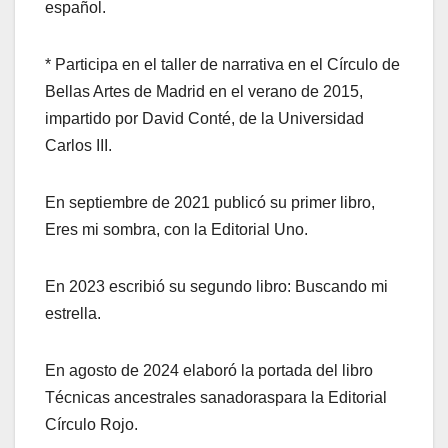
español
.
*
Particip
a
en el
t
aller de
n
arrativa en el Círculo de
Bellas Artes de Madrid en el verano de
2015
,
impartido por David Conté
, de la
Universidad
Carlos III.
En septiembre de 2021 p
ublicó
su
primer libro
,
Eres mi sombra
,
con la Editorial Uno.
En 2023 escrib
ió
su segundo libro
:
Buscando mi
estrella
.
En agosto de 2024 elabor
ó
la
portada del libro
Téc
nicas ancestrales sanadoras
para la Editorial
Círculo Rojo.