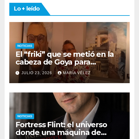
Lo + leído
NOTICIAS
El “friki” que se metió en la
cabeza de Goya para
descubrir qué esconden sus
JULIO 23, 2026
MARÍA VÉLEZ
monstruos
NOTICIAS
Fortress Flint: el universo
donde una máquina de