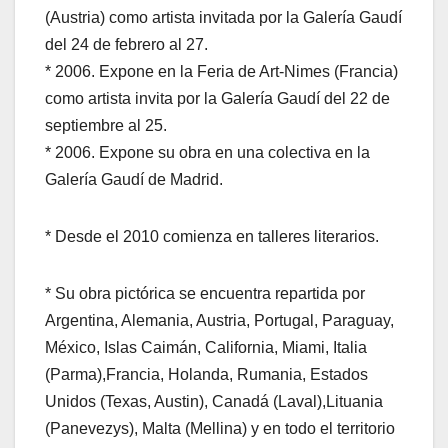
(Austria) como artista invitada por la Galería Gaudí
del 24 de
febrero
al 27
.
*
2006
.
Expone en la Feria de Art-
N
imes (Francia)
como artista invita por la Galería Gaudí del 22 de
septiembre al 25
.
*
2006
.
Expone su obra en una colectiva en la
Galería Gaudí de Madrid.
*
Desde el
2010 comienza en
t
alleres
l
iterarios.
*
Su
obra pictórica
se encuentra repartida por
Argentina, Alemania,
Austria, Portugal
, Paraguay,
México
,
Islas Caimán, California, Miami, Italia
(Parma)
,
Francia
,
Holanda, Rumania, Estados
Unidos (Texas,
Austin)
,
Canadá
(Laval)
,
Lituania
(Panevezys)
,
Malta (Mellina) y en todo el territorio