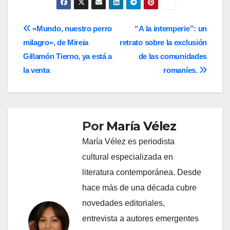
Navegación
«Mundo, nuestro perro
“A la intemperie”: un
milagro», de Mireia
retrato sobre la exclusión
de
Gillamón Tierno, ya está a
de las comunidades
entradas
la venta
romaníes.
Por
María Vélez
María Vélez es periodista
cultural especializada en
literatura contemporánea. Desde
hace más de una década cubre
novedades editoriales,
entrevista a autores emergentes