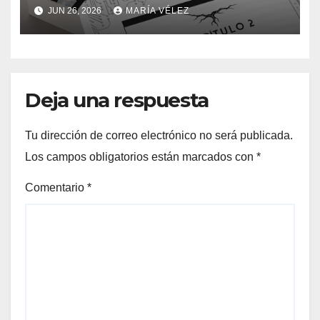
del romance y la ciencia
JUN 26, 2026
MARÍA VÉLEZ
ficción: así es Sin dueños ni
señores
Deja una respuesta
Tu dirección de correo electrónico no será publicada.
Los campos obligatorios están marcados con
*
Comentario
*