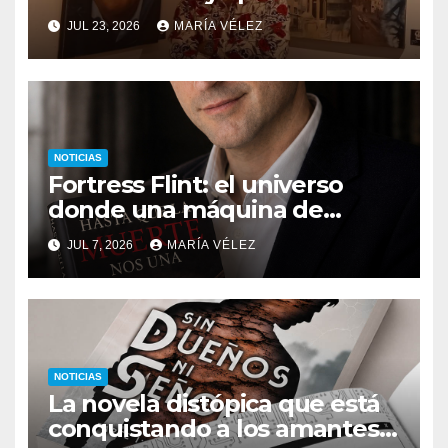
descubrir qué esconden sus
JUL 23, 2026
MARÍA VÉLEZ
monstruos
NOTICIAS
Fortress Flint: el universo
donde una máquina de
escribir, un silbido o un
JUL 7, 2026
MARÍA VÉLEZ
recuerdo pueden cambiarlo
todo
NOTICIAS
La novela distópica que está
conquistando a los amantes