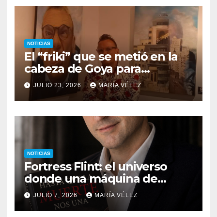
NOTICIAS
El “friki” que se metió en la
cabeza de Goya para
descubrir qué esconden sus
JULIO 23, 2026
MARÍA VÉLEZ
monstruos
NOTICIAS
Fortress Flint: el universo
donde una máquina de
escribir, un silbido o un
JULIO 7, 2026
MARÍA VÉLEZ
recuerdo pueden cambiarlo
todo