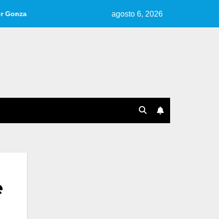
agosto 6, 2026
lo.
Reseña de «Cuentos, Ideas, Fragmentos» | Por Ana Pére
e