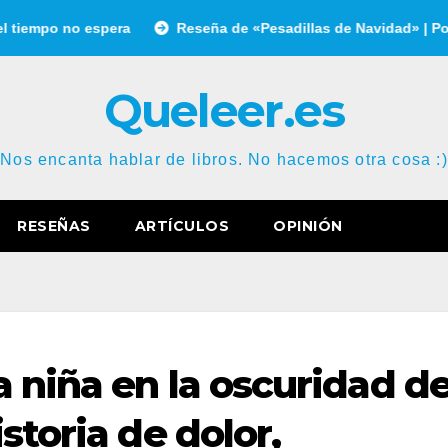
spera
Reseña de «Pesadillas de Navidad» | Por Gonzalo Gar
Queleer.es
Nos encanta hablar de libros. No hacemos otra cosa :)
RESEÑAS
ARTÍCULOS
OPINIÓN
 niña en la oscuridad d
storia de dolor,