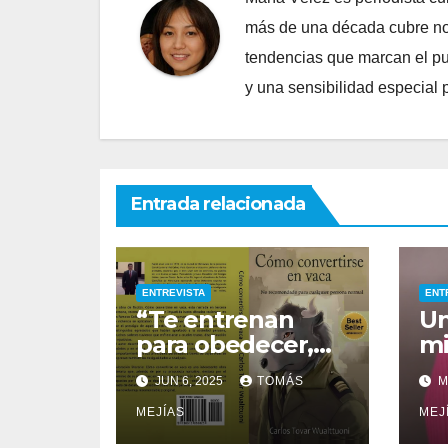
más de una década cubre nov
tendencias que marcan el puls
y una sensibilidad especial 
Entrada relacionada
ENTREVISTA
ENT
“Te entrenan
Un
para obedecer,
mi
no para pensar”:
im
JUN 6, 2025
TOMÁS
M
el bestseller de
nac
Amazon que
MEJÍAS
no
MEJ
destapa los
Te