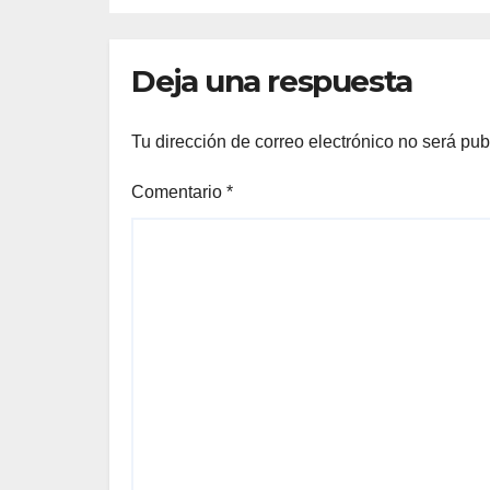
abusos
de
silenciados en el
es
Deja una respuesta
colegio militar
co
que inspiró a
Vargas Llosa… y
Tu dirección de correo electrónico no será pub
que hoy sigue
igual o peor
Comentario
*