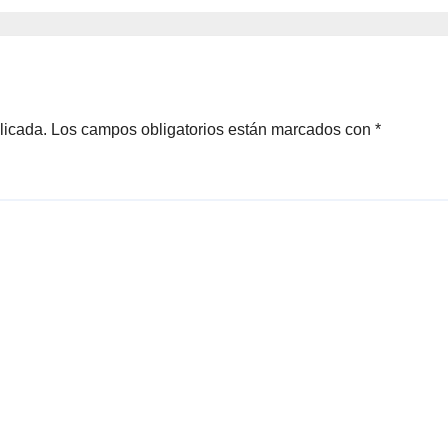
l Rincón
Fernández Here
cribió con el
razón en llamas
licada.
Los campos obligatorios están marcados con
*