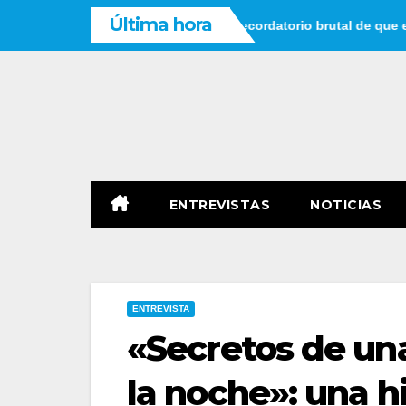
Saltar
Última hora
r que tienes tiempo: un recordatorio brutal de que el tiempo no e
al
contenido
ENTREVISTAS
NOTICIAS
ENTREVISTA
«Secretos de una
la noche»: una hi