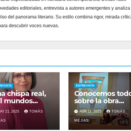
edades editoriales, entrevista a autores emergentes y analiza
o del panorama literario. Su estilo combina rigor, mirada crític
para descubrir voces nuevas.
REVISTA
ENTREVISTA
a chispa real,
Conocemos tod
l mundos
sobre la obra
aginarios: así
«Ahora:
AY 21, 2025
TOMÁS
ABR 11, 2025
TOMÁS
ió Iris, la
Cuéntame un
vela que
ÍAS
cuento que sea
MEJÍAS
resa Valencia
real», de Cruz