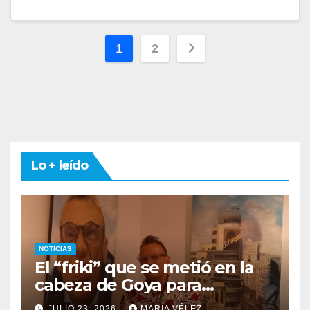
Paginación
1
2
de
entradas
Lo + leído
NOTICIAS
El “friki” que se metió en la
cabeza de Goya para
descubrir qué esconden sus
JULIO 23, 2026
MARÍA VÉLEZ