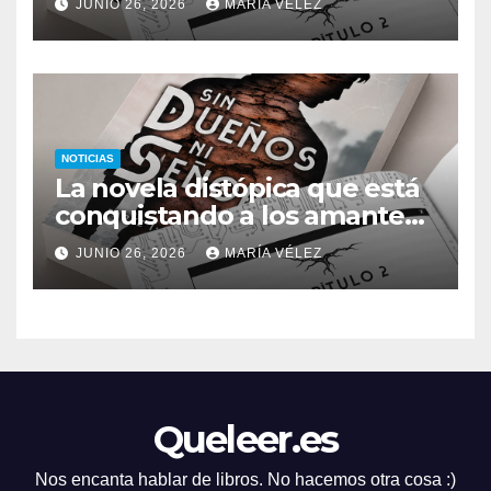
JUNIO 26, 2026
MARÍA VÉLEZ
ficción: así es Sin dueños ni
señores
NOTICIAS
La novela distópica que está
conquistando a los amantes
del romance y la ciencia
JUNIO 26, 2026
MARÍA VÉLEZ
ficción: así es Sin dueños ni
señores
Queleer.es
Nos encanta hablar de libros. No hacemos otra cosa :)