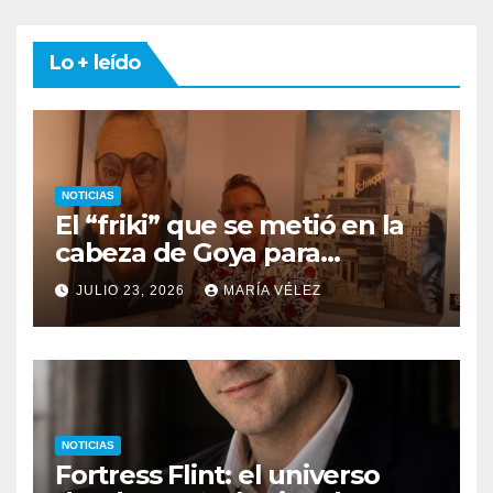
Lo + leído
NOTICIAS
El “friki” que se metió en la
cabeza de Goya para
descubrir qué esconden sus
JULIO 23, 2026
MARÍA VÉLEZ
monstruos
NOTICIAS
Fortress Flint: el universo