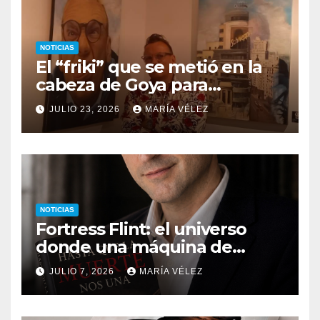
NOTICIAS
El “friki” que se metió en la
cabeza de Goya para
descubrir qué esconden sus
JULIO 23, 2026
MARÍA VÉLEZ
monstruos
NOTICIAS
Fortress Flint: el universo
donde una máquina de
escribir, un silbido o un
JULIO 7, 2026
MARÍA VÉLEZ
recuerdo pueden cambiarlo
todo